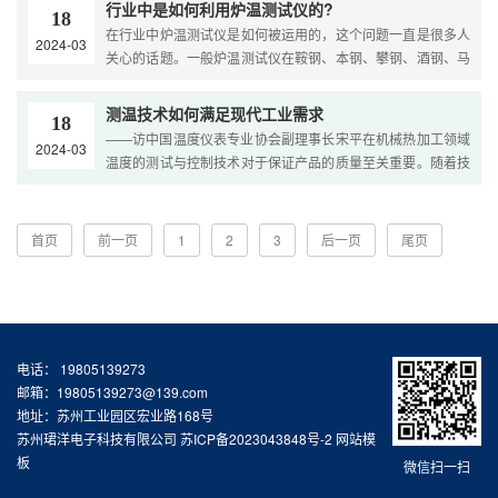
行业中是如何利用炉温测试仪的?
18
在行业中炉温测试仪是如何被运用的，这个问题一直是很多人
2024-03
关心的话题。一般炉温测试仪在鞍钢、本钢、攀钢、酒钢、马
钢等加热炉上的应用，那么到底是怎么被利用的呢我们一起···
测温技术如何满足现代工业需求
18
——访中国温度仪表专业协会副理事长宋平在机械热加工领域
2024-03
温度的测试与控制技术对于保证产品的质量至关重要。随着技
术的进步国内温度测控设备的制造水平有了明显的进步一些···
首页
前一页
1
2
3
后一页
尾页
电话： 19805139273
邮箱：19805139273@139.com
地址：苏州工业园区宏业路168号
苏州珺洋电子科技有限公司
苏ICP备2023043848号-2
网站模
板
微信扫一扫