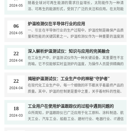
随着全球对可再生能源的需求日益增长，太阳能作为一种清
2024-05
洁、可再生的能源形式，受到了广泛的关注和应用。在太阳能
行业中，炉温检测仪作为一种重要的监测工具，对于确保太阳
···
炉温检测仪在半导体行业的应用
06
一、引言在半导体行业的生产过程中，炉温控制是确保产品质
2024-05
量和性能的关键因素之一。炉温检测仪作为一种重要的温度测
量工具，在半导体行业中发挥着不可替代的作用。本文旨在···
深入解析炉温测试仪：知识与应用的完美融合
22
在工业生产中，炉温测试仪作为一种关键设备，其重要性不言
2024-04
而喻。它不仅能够实时监测炉内温度，为操作人员提供精确的
数据支持，还能帮助优化生产流程，提高产品质量。下面，···
揭秘炉温测试仪：工业生产中的神秘“守护者”
22
在现代化工业生产中，每一个细微的环节都关乎着最终产品的
2024-04
质量。其中，炉温的控制更是重中之重，关乎着材料的性能、
产品的寿命，甚至是整个生产线的稳定性。而在这其中，炉···
工业用户在使用炉温跟踪仪的过程中遇到问题的
18
众所周知，炉温跟踪仪已广泛应用于化工原料、涂料制造、航
2024-03
天工业、汽车工业、船舶工业、建材行业、电器行业、IT通信
等工业上。工业用户在使用炉温跟踪仪的过程中，多少会出···