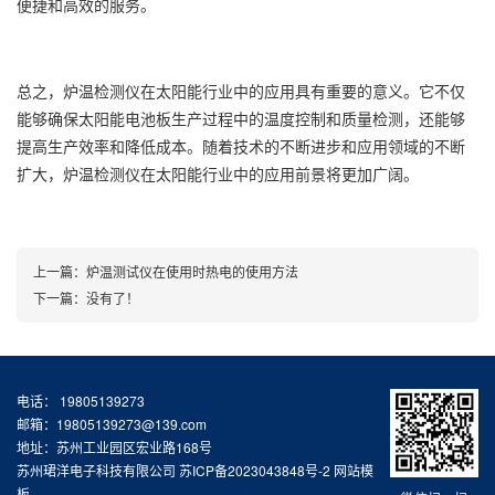
便捷和高效的服务。
总之，炉温检测仪在太阳能行业中的应用具有重要的意义。它不仅
能够确保太阳能电池板生产过程中的温度控制和质量检测，还能够
提高生产效率和降低成本。随着技术的不断进步和应用领域的不断
扩大，炉温检测仪在太阳能行业中的应用前景将更加广阔。
上一篇：
炉温测试仪在使用时热电的使用方法
下一篇：没有了！
电话： 19805139273
邮箱：19805139273@139.com
地址：苏州工业园区宏业路168号
苏州珺洋电子科技有限公司
苏ICP备2023043848号-2
网站模
板