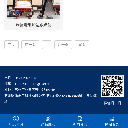
陶瓷烧制炉温跟踪仪
首页
前一页
1
后一页
尾页
电话： 19805139273
邮箱：19805139273@139.com
地址：苏州工业园区宏业路168号
苏州珺洋电子科技有限公司
苏ICP备2023043848号-2
网站模
板
微信扫一扫
电话咨询
产品展示
新闻资讯
网站首页