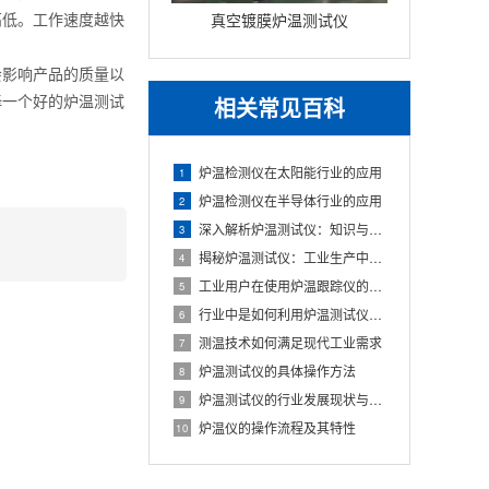
真空镀膜炉温测试仪
高低。工作速度越快
影响产品的质量以
相关常见百科
择一个好的炉温测试
炉温检测仪在太阳能行业的应用
1
炉温检测仪在半导体行业的应用
2
深入解析炉温测试仪：知识与应用的完美融合
3
揭秘炉温测试仪：工业生产中的神秘“守护者”
4
工业用户在使用炉温跟踪仪的过程中遇到问题的
5
行业中是如何利用炉温测试仪的?
6
测温技术如何满足现代工业需求
7
炉温测试仪的具体操作方法
8
炉温测试仪的行业发展现状与趋势
9
炉温仪的操作流程及其特性
10