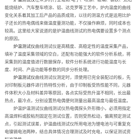
能烧结炉、汽车整车喷涂、铝、达克罗等工艺中，炉内温度的曲线
变化关系着其加工后产品的品质成效，以往的测温方式是运用比炉
子还长的热电偶线来做温度量测功能，不仅操作麻烦，同时成本也
较高。这里给大家说道的是炉温曲线测试的热电偶要设置多个测点
的原因。
炉温测试仪
曲线测试仪是高精度、高稳定性的温度采集产品，
填补了温度采集领域的空白，还配有功能强大的软件分析系统，将
采集到的温度值进行数据保存，软件分析系统进行功能温度与长
度、时间、产品功能等参数的同步分析处理。
炉温测试仪
曲线测试仪测定时，须使用已完全装配过的板，先
对印制板元器件进行热特性分析，由于印制板受热性能不同，元器
件体积大小及材料差异等原因，各点实际受热升温不相同，长出最
热点，最冷点，分别设置热电偶便何测量出最高温度与最低温度。
炉温炉温测试仪曲线测试仪热电偶探头外形微小，必须用指定
高温焊料或胶粘剂固定在测试位置，否则受热松动，偏离预定测试
点，引起测试误差，炉温曲线测试仪所用电池为锂电池与可重复充
电镍镉电池两种，结合具体情况合理测试及时充电，以保证测试资